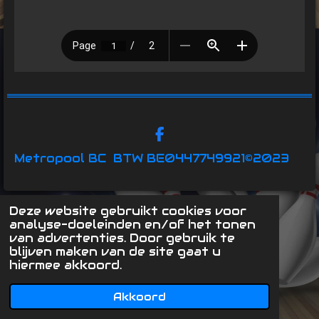
F
a
Metropool BC
BTW BE0447749921
©2023
c
e
b
o
Deze website gebruikt cookies voor
o
analyse-doeleinden en/of het tonen
k
van advertenties. Door gebruik te
blijven maken van de site gaat u
hiermee akkoord.
Akkoord