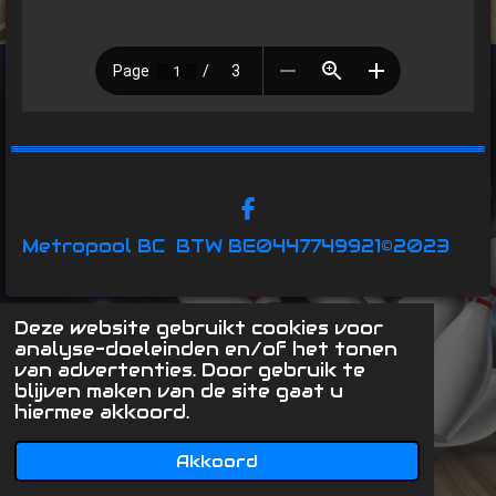
F
a
Metropool BC
BTW BE0447749921
©2023
c
e
b
o
Deze website gebruikt cookies voor
o
analyse-doeleinden en/of het tonen
k
van advertenties. Door gebruik te
blijven maken van de site gaat u
hiermee akkoord.
Akkoord