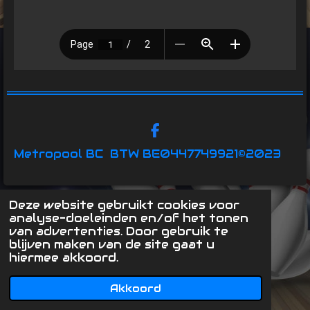
F
a
Metropool BC
BTW BE0447749921
©2023
c
e
b
o
Deze website gebruikt cookies voor
o
analyse-doeleinden en/of het tonen
k
van advertenties. Door gebruik te
blijven maken van de site gaat u
hiermee akkoord.
Akkoord